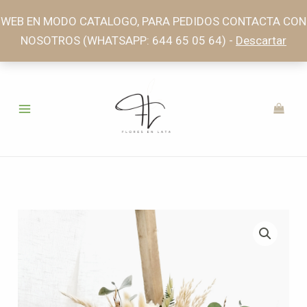
Ir
WEB EN MODO CATALOGO, PARA PEDIDOS CONTACTA CON
al
NOSOTROS (WHATSAPP: 644 65 05 64) -
Descartar
contenido
Rango
de
precios:
desde
46,00€