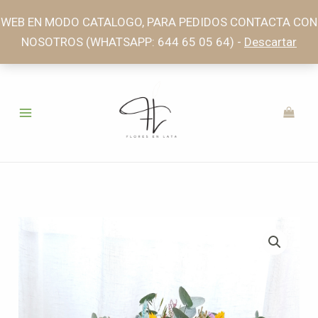
Ir
WEB EN MODO CATALOGO, PARA PEDIDOS CONTACTA CON
al
NOSOTROS (WHATSAPP: 644 65 05 64) -
Descartar
contenido
Rango
de
precios:
desde
41,00€